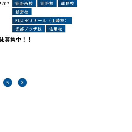
2/07
姫路西校
姫路校
龍野校
新宮校
FUJIゼミナール（山崎校）
光都プラザ校
佐用校
徒募集中！！
5