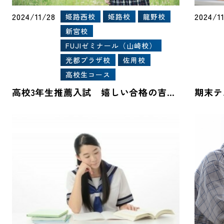
2024/11/28
2024/1
姫路西校
姫路校
龍野校
新宮校
FUJIゼミナール（山崎校）
光都プラザ校
佐用校
高校生コース
高校3年生推薦入試 嬉しい合格の吉報が届き始めました。