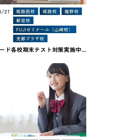
6/27
姫路西校
姫路校
龍野校
新宮校
FUJIゼミナール（山崎校）
光都プラザ校
マキシード各校期末テスト対策実施中！