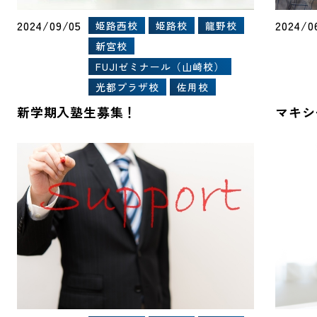
2024/09/05
2024/0
姫路西校
姫路校
龍野校
新宮校
FUJIゼミナール（山崎校）
光都プラザ校
佐用校
新学期入塾生募集！