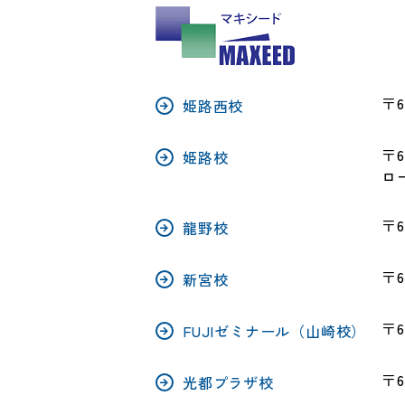
〒6
姫路西校
〒6
姫路校
ロ
〒6
龍野校
〒6
新宮校
〒6
FUJIゼミナール（山崎校）
〒6
光都プラザ校