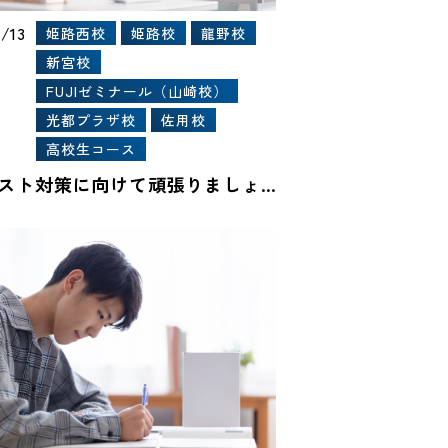
1/13
姫路西校
姫路校
龍野校
新宮校
FUJIゼミナール（山崎校）
光都プラザ校
佐用校
高校生コース
期末テスト対策に向けて頑張りましょう