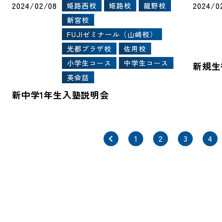
2024/02/08
2024/0
姫路西校
姫路校
龍野校
新宮校
FUJIゼミナール（山崎校）
光都プラザ校
佐用校
小学生コース
中学生コース
新規生
英会話
新中学1年生入塾説明会
1
2
3
4