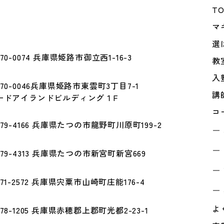
T
マ
選
70-0074 兵庫県姫路市御立西1-16-3
教
入
70-0046兵庫県姫路市東雲町3丁目7-1
講
ードアイランドビルディング１F
コ
79-4166 兵庫県たつの市龍野町川原町199-2
79-4313 兵庫県たつの市新宮町新宮669
71-2572 兵庫県宍粟市山崎町庄能176-4
よ
78-1205 兵庫県赤穂郡上郡町光都2-23-1