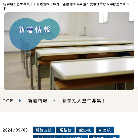
新学期入塾生募集！｜新着情報｜姫路・西播磨で英会話と受験対策なら学習塾マキシー
ド
新着情報
TOP
新着情報
新学期入塾生募集！
2024/09/05
姫路西校
姫路校
龍野校
新宮校