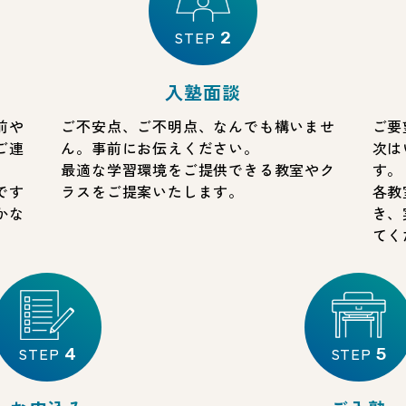
STEP
2
入塾面談
前や
ご不安点、ご不明点、なんでも構いませ
ご要
ご連
ん。事前にお伝えください。
次は
最適な学習環境をご提供できる教室やク
す。
です
ラスをご提案いたします。
各教
かな
き、
てく
STEP
STEP
4
5