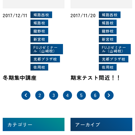
2017/12/11
2017/11/20
姫路西校
姫路西校
姫路校
姫路校
龍野校
龍野校
新宮校
新宮校
FUJIゼミナー
FUJIゼミナー
ル（山崎校）
ル（山崎校）
光都プラザ校
光都プラザ校
佐用校
佐用校
冬期集中講座
期末テスト間近！！
2
3
4
5
6
カテゴリー
アーカイブ