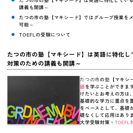
たつの市の塾【マキシード】は英語に特化している学
講義も開講～
たつの市の塾【マキシード】ではグループ授業をメ
可能～
TOEFLの受験について
たつの市の塾【マキシード】は英語に特化して
対策のための講義も開講～
たつの市
の
塾
【マキシ
語
を学ぶことができま
けたいとお考えの方は
基礎的な学力に重点を
をベースとして、基礎
礎なくして応用はあり
大学受験対策・
TOEFL