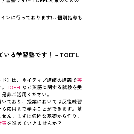
習塾です!～TOEFL対策のための
インに行っております!～個別指導も
いる学習塾です！～TOEFL
ード】は、ネイティブ講師の講義で
英
す。
TOEFL
など英語に関する試験を受
、是非ご活用ください。
置いており、授業においては反復練習
から応用まで学ぶことができます。基
ません。まずは強固な基礎から作り、
対策
を進めていきませんか？