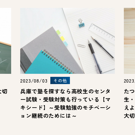
2023/08/03
2023
その他
大切
兵庫で塾を探すなら高校生のセンタ
た
ー試験・受験対策も行っている【マ
生
キシード】～受験勉強のモチベーシ
え
ョン継続のためには～
大