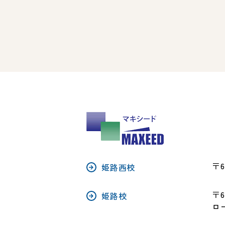
〒6
姫路西校
〒6
姫路校
ロ