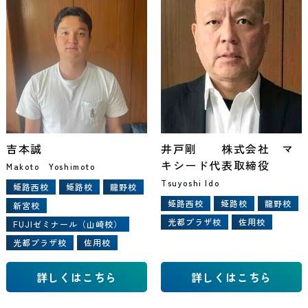
吉本誠
井戸剛 株式会社 マ
キシード代表取締役
Makoto Yoshimoto
Tsuyoshi Ido
姫路西校
姫路校
龍野校
姫路西校
姫路校
龍野校
新宮校
光都プラザ校
佐用校
FUJIゼミナール（山崎校）
光都プラザ校
佐用校
詳しくはこちら
詳しくはこちら