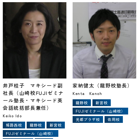
井戸桂子 マキシード副
家納健太（龍野校塾長）
社長（山崎校FUJIゼミナ
Kenta Kanoh
ール塾長・マキシード英
龍野校
新宮校
会話統括部長兼任）
FUJIゼミナール（山崎校）
Keiko Ido
光都プラザ校
佐用校
姫路西校
龍野校
新宮校
FUJIゼミナール（山崎校）