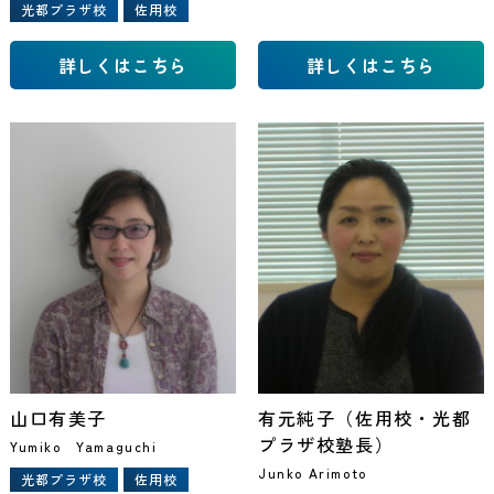
光都プラザ校
佐用校
詳しくはこちら
詳しくはこちら
山口有美子
有元純子（佐用校・光都
プラザ校塾長）
Yumiko Yamaguchi
Junko Arimoto
光都プラザ校
佐用校