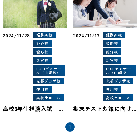
2024/11/28
2024/11/13
姫路西校
姫路西校
姫路校
姫路校
龍野校
龍野校
新宮校
新宮校
FUJIゼミナー
FUJIゼミナー
ル（山崎校）
ル（山崎校）
光都プラザ校
光都プラザ校
佐用校
佐用校
高校生コース
高校生コース
高校3年生推薦入試 嬉しい合格の吉報が届き始めました。
期末テスト対策に向けて頑張りましょう
1