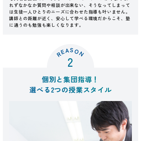
れずなかなか
質問や相談が出来ない、そうなってしまって
は
生徒一人ひとりのニーズに合わせた指導も叶いません。
講師との距離が近く、安心して学べる環境だからこそ、塾
に通うのも
勉強も
楽しくなります。
S
A
O
E
N
R
2
個別と集団指導！
選べる2つの授業スタイル