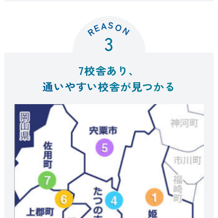
S
A
O
E
N
R
3
7校舎あり、
通いやすい校舎が見つかる