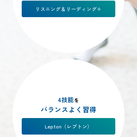
リスニング＆リーディング＋
4技能
を
バランスよく習得
Lepton（レプトン）